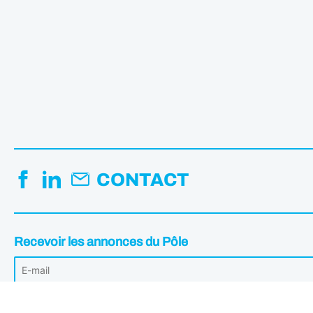
CONTACT
Recevoir les annonces du Pôle
Votre adresse mail est uniquement utilisée pour vous envoyer les Annonc
désabonner à tout moment en cliquant sur le lien intégré dans les annonce