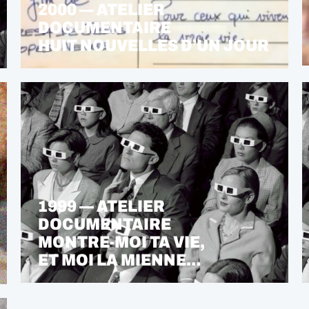
2000 — ATELIER
DOCUMENTAIRE
HUIT NOUVELLES D’UN JOUR
1999 — ATELIER
DOCUMENTAIRE
MONTRE-MOI TA VIE,
ET MOI LA MIENNE…