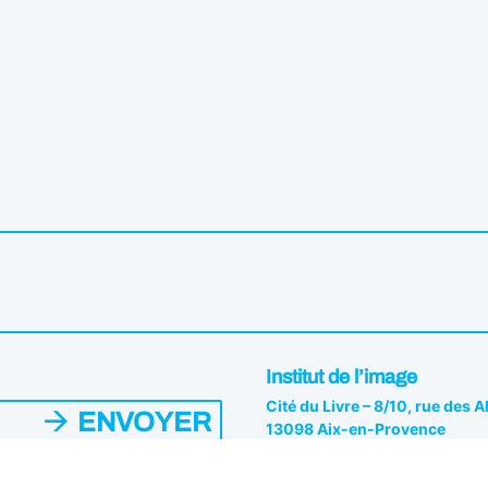
Institut de l’image
Cité du Livre – 8/10, rue des 
ENVOYER
13098 Aix-en-Provence
04 42 26 81 82
es du Pôle. Vous pouvez vous
s.