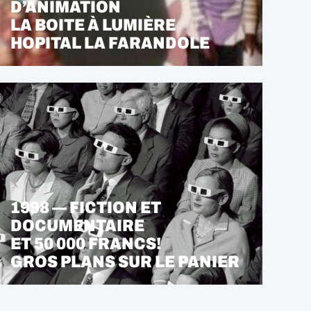
D’ANIMATION
LA BOITE À LUMIÈRE
HOPITAL LA FARANDOLE
1998 — FICTION ET
DOCUMENTAIRE
ET 50 000 FRANCS!
GROS PLANS SUR LE PANIER