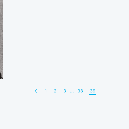
...
1
2
3
38
39