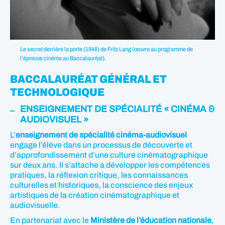
Le secret derrière la porte (1948) de Fritz Lang (œuvre au programme de
l'épreuve cinéma au Baccalauréat).
BACCALAURÉAT GÉNÉRAL ET
TECHNOLOGIQUE
ENSEIGNEMENT DE SPÉCIALITÉ « CINÉMA &
AUDIOVISUEL »
L’
enseignement de spécialité cinéma-audiovisuel
engage l’élève dans un processus de découverte et
d’approfondissement d’une culture cinématographique
sur deux ans. Il s’attache à développer les compétences
pratiques, la réflexion critique, les connaissances
culturelles et historiques, la conscience des enjeux
artistiques de la création cinématographique et
audiovisuelle.
En partenariat avec le
Ministère de l’éducation nationale
,