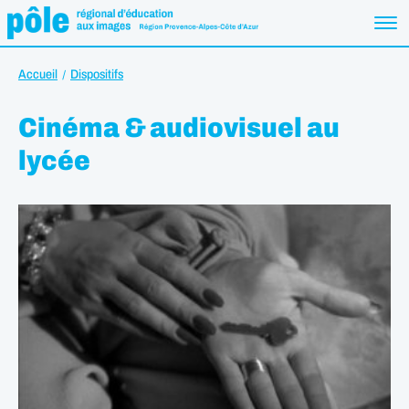
Accueil
Dispositifs
Cinéma & audiovisuel au
lycée