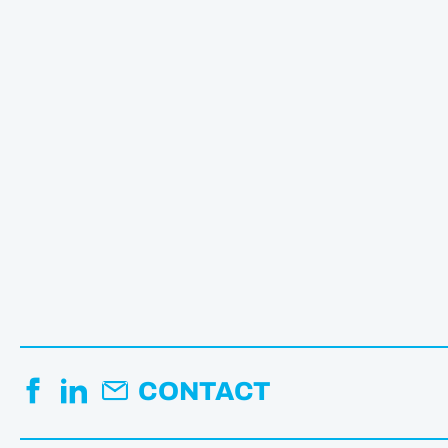
CONTACT