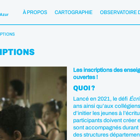
À PROPOS
CARTOGRAPHIE
OBSERVATOIRE 
IPTIONS
RIPTIONS
Les inscriptions des enseign
ouvertes !
QUOI ?
Lancé en 2021, le défi
Écris
ans ainsi qu’aux collégiens 
d’initier les jeunes à l’écri
participants doivent créer e
sont accompagnés durant pl
des structures départemen