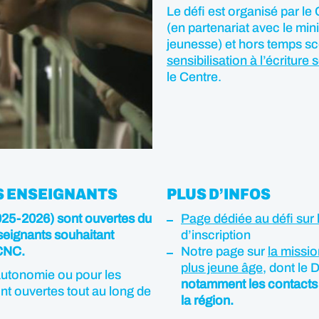
Le défi est organisé par l
(en partenariat avec le mini
jeunesse) et hors temps scol
sensibilisation à l’écriture
le Centre.
S ENSEIGNANTS
PLUS D’INFOS
 2025-2026) sont ouvertes du
Page dédiée au défi sur 
nseignants souhaitant
d’inscription
 CNC.
Notre page sur
la missio
plus jeune âge
, dont le D
 autonomie ou pour les
notamment les contacts 
nt ouvertes tout au long de
la région.