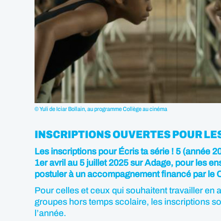
© Yuli de Iciar Bollain, au programme Collège au cinéma
INSCRIPTIONS OUVERTES POUR LE
Les inscriptions pour Écris ta série ! 5 (année
1er avril au 5 juillet 2025 sur Adage, pour les e
postuler à un accompagnement financé par le
Pour celles et ceux qui souhaitent travailler en
groupes hors temps scolaire, les inscriptions so
l’année.