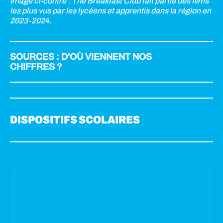
Image ci-contre : The Breakfast Club fait partie des films
les plus vus par les lycéens et apprentis dans la région en
2023-2024.
SOURCES : D'OÙ VIENNENT NOS
CHIFFRES ?
Les chiffres régionaux des dispositifs scolaires hors
Lycéens et apprentis au cinéma
sont des chiffres que
nous récupérons chaque année auprès des
coordinateurs départementaux de chaque dispositif et
DISPOSITIFS SCOLAIRES
que nous compilons. Ceux concernant Lycéens et
apprentis au cinéma et les dispositifs extra-scolaires sont
récupérés auprès des coordinateurs régionaux, sans
traitement de notre part.
☝️
À noter :
La coordination des dispositifs ayant changé
dans les Hautes-Alpes, les chiffres de cette année sont
estimatifs. De manière plus générale, nous essayons de
récupérer les chiffres les plus précis possibles, mais il
reste une marge d’erreur liée à la difficulté pour certaines
petites salles à les compiler.