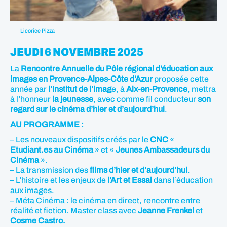
Licorice Pizza
JEUDI 6 NOVEMBRE 2025
La
Rencontre Annuelle du Pôle régional d’éducation aux
images en Provence-Alpes-Côte d’Azur
proposée cette
année par
l’Institut de l’imag
e, à
Aix-en-Provence
, mettra
à l’honneur
la jeunesse
, avec comme fil conducteur
son
regard sur le cinéma d’hier et d’aujourd’hui
.
AU PROGRAMME :
– Les nouveaux dispositifs créés par le
CNC
«
Etudiant.es au Cinéma
» et «
Jeunes Ambassadeurs du
Cinéma
».
– La transmission des
films d’hier et d’aujourd’hui
.
– L’histoire et les enjeux de
l’Art et Essai
dans l’éducation
aux images.
– Méta Cinéma : le cinéma en direct, rencontre entre
réalité et fiction. Master class avec
Jeanne Frenkel
et
Cosme Castro.