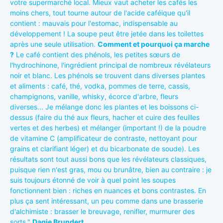
votre supermarché local. Mieux vaut acheter les cafés les
moins chers, tout tourne autour de l'acide caféique qu'il
contient : mauvais pour l'estomac, indispensable au
développement ! La soupe peut être jetée dans les toilettes
après une seule utilisation.
Comment et pourquoi ça marche
?
Le café contient des phénols, les petites sœurs de
l'hydrochinone, l'ingrédient principal de nombreux révélateurs
noir et blanc. Les phénols se trouvent dans diverses plantes
et aliments : café, thé, vodka, pommes de terre, cassis,
champignons, vanille, whisky, écorce d'arbre, fleurs
diverses... Je mélange donc les plantes et les boissons ci-
dessus (faire du thé aux fleurs, hacher et cuire des feuilles
vertes et des herbes) et mélanger (important !) de la poudre
de vitamine C (amplificateur de contraste, nettoyant pour
grains et clarifiant léger) et du bicarbonate de soude). Les
résultats sont tout aussi bons que les révélateurs classiques,
puisque rien n'est gras, mou ou brunâtre, bien au contraire : je
suis toujours étonné de voir à quel point les soupes
fonctionnent bien : riches en nuances et bons contrastes. En
plus ça sent intéressant, un peu comme dans une brasserie
d'alchimiste : brasser le breuvage, renifler, murmurer des
sorts."
Dagie Brundert