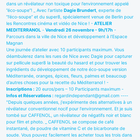
dans un révélateur non toxique pour l’environnement appelé
”éco-soupe”! _ Avec l'artiste
Dagie Brundert
, experte de
”l’éco-soupe” et du super8, spécialement venue de Berlin pour
les Rencontres cinéma et vidéo de Nice ! -
ATELIER
MEDITERRANOL
-
Vendredi 26 novembre - 9h/17h
-
Parcours dans la ville de Nice et développement à l’Espace
Magnan
Une journée d’atelier avec 10 participants maximum. Vous
déambulerez dans les rues de Nice avec Dagie pour capturer
sur pellicule super8 la beauté du hasard et pour trouver les
ingrédients du développement de notre éco-soupe version
Méditerranée, oranges, épices, fleurs, palmes et beaucoup
d’autres choses pour la recette du Méditerranol ! -
Inscriptions :
20 euros/pers – 10 Participants maximum -
Infos et Réservations :
regardindependant@gmail.com ----
"Depuis quelques années, j'expérimente des alternatives à un
révélateur conventionnel nocif pour l'environnement. Et je suis
tombé sur CAFFENOL, un révélateur de négatifs noir et blanc
pour film et photo. _ CAFFENOL se compose de café
instantané, de poudre de vitamine C et de bicarbonate de
soude. Vous pouvez facilement les acheter tous les trois dans