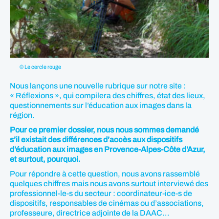
© Le cercle rouge
Nous lançons une nouvelle rubrique sur notre site :
« Réflexions », qui compilera des chiffres, état des lieux,
questionnements sur l’éducation aux images dans la
région.
Pour ce premier dossier, nous nous sommes demandé
s’il existait des différences d’accès aux dispositifs
d’éducation aux images en Provence-Alpes-Côte d’Azur,
et surtout, pourquoi.
Pour répondre à cette question, nous avons rassemblé
quelques chiffres mais nous avons surtout interviewé des
professionnel-le-s du secteur : coordinateur-ice-s de
dispositifs, responsables de cinémas ou d’associations,
professeure, directrice adjointe de la DAAC…