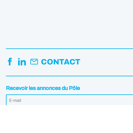
CONTACT
Recevoir les annonces du Pôle
Votre adresse mail est uniquement utilisée pour vous envoyer les Annonc
désabonner à tout moment en cliquant sur le lien intégré dans les annonce