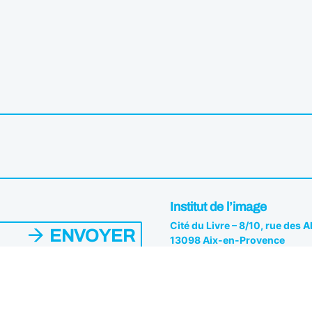
Institut de l’image
Cité du Livre – 8/10, rue des 
ENVOYER
13098 Aix-en-Provence
04 42 26 81 82
es du Pôle. Vous pouvez vous
s.