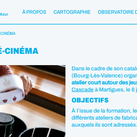
À PROPOS
CARTOGRAPHIE
OBSERVATOIRE 
É-CINÉMA
É-CINÉMA
Dans le cadre de son cata
(Bourg-Lès-Valence) organ
atelier court autour des je
Cascade
à Martigues, le 8 
OBJECTIFS
À l’issue de la formation, 
différents ateliers de fabri
auxquels ils sont adressés