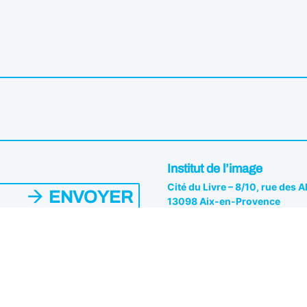
Institut de l’image
Cité du Livre – 8/10, rue des 
ENVOYER
13098 Aix-en-Provence
04 42 26 81 82
es du Pôle. Vous pouvez vous
s.