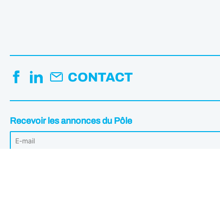
CONTACT
Recevoir les annonces du Pôle
Votre adresse mail est uniquement utilisée pour vous envoyer les Annonc
désabonner à tout moment en cliquant sur le lien intégré dans les annonce
Institut de l'image © 2026 - Tous droits réservés