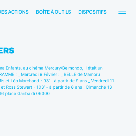
DES ACTIONS
BOÎTE À OUTILS
DISPOSITIFS
IERS
a Enfants, au cinéma Mercury/Belmondo, Il était un
OGRAMME : _ Mercredi 9 Février : _ BELLE de Mamoru
 et Léo Marchand - 93’ - à partir de 9 ans _ Vendredi 11
t Ross Stewart - 103’ - à partir de 8 ans _ Dimanche 13
 16 place Garibaldi 06300