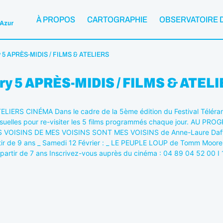
À PROPOS
CARTOGRAPHIE
OBSERVATOIRE 
y 5 APRÈS-MIDIS / FILMS & ATELIERS
ury 5 APRÈS-MIDIS / FILMS & ATEL
TELIERS CINÉMA Dans le cadre de la 5ème édition du Festival Téléram
visuelles pour re-visiter les 5 films programmés chaque jour. AU PR
 _ LES VOISINS DE MES VOISINS SONT MES VOISINS de Anne-Laure Daffis
tir de 9 ans _ Samedi 12 Février : _ LE PEUPLE LOUP de Tomm Moore e
partir de 7 ans Inscrivez-vous auprès du cinéma : 04 89 04 52 00 I