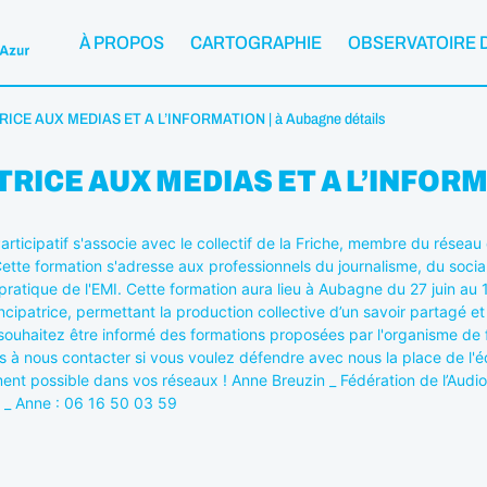
À PROPOS
CARTOGRAPHIE
OBSERVATOIRE 
E AUX MEDIAS ET A L’INFORMATION | à Aubagne détails
CE AUX MEDIAS ET A L’INFORMAT
l Participatif s'associe avec le collectif de la Friche, membre du rés
ette formation s'adresse aux professionnels du journalisme, du social,
ratique de l'EMI.
Cette formation aura lieu à Aubagne du 27 juin au 1 
cipatrice, permettant la production collective d’un savoir partagé et 
s souhaitez être informé des formations proposées par l'organisme de fo
as à nous contacter si vous voulez défendre avec nous la place de l'é
ment possible dans vos réseaux ! Anne Breuzin _ Fédération de l’Audio
1 _ Anne : 06 16 50 03 59