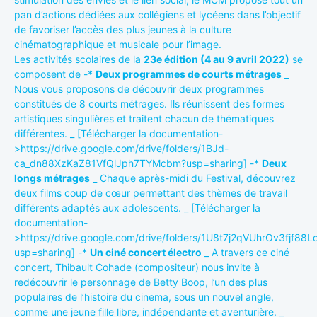
pan d’actions dédiées aux collégiens et lycéens dans l’objectif
de favoriser l’accès des plus jeunes à la culture
cinématographique et musicale pour l’image.
Les activités scolaires de la
23e édition (4 au 9 avril 2022)
se
composent de -*
Deux programmes de courts métrages
_
Nous vous proposons de découvrir deux programmes
constitués de 8 courts métrages. Ils réunissent des formes
artistiques singulières et traitent chacun de thématiques
différentes. _ [Télécharger la documentation-
>https://drive.google.com/drive/folders/1BJd-
ca_dn88XzKaZ81VfQlJph7TYMcbm?usp=sharing] -*
Deux
longs métrages
_ Chaque après-midi du Festival, découvrez
deux films coup de cœur permettant des thèmes de travail
différents adaptés aux adolescents. _ [Télécharger la
documentation-
>https://drive.google.com/drive/folders/1U8t7j2qVUhrOv3fjf8
usp=sharing] -*
Un ciné concert électro
_ A travers ce ciné
concert, Thibault Cohade (compositeur) nous invite à
redécouvrir le personnage de Betty Boop, l’un des plus
populaires de l’histoire du cinema, sous un nouvel angle,
comme une jeune fille libre, indépendante et aventurière. _