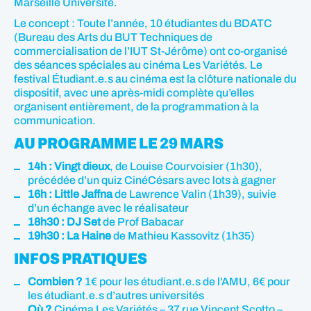
Marseille Université.
Le concept : Toute l’année, 10 étudiantes du BDATC
(Bureau des Arts du BUT Techniques de
commercialisation de l’IUT St-Jérôme) ont co-organisé
des séances spéciales au cinéma Les Variétés. Le
festival Étudiant.e.s au cinéma est la clôture nationale du
dispositif, avec une après-midi complète qu’elles
organisent entièrement, de la programmation à la
communication.
AU PROGRAMME LE 29 MARS
14h : Vingt dieux
, de Louise Courvoisier (1h30),
précédée d’un quiz CinéCésars avec lots à gagner
16h : Little Jaffna
de Lawrence Valin (1h39), suivie
d’un échange avec le réalisateur
18h30 : DJ Set
de Prof Babacar
19h30 : La Haine
de Mathieu Kassovitz (1h35)
INFOS PRATIQUES
Combien ?
1€ pour les étudiant.e.s de l’AMU, 6€ pour
les étudiant.e.s d’autres universités
Où ?
Cinéma Les Variétés – 37 rue Vincent Scotto –