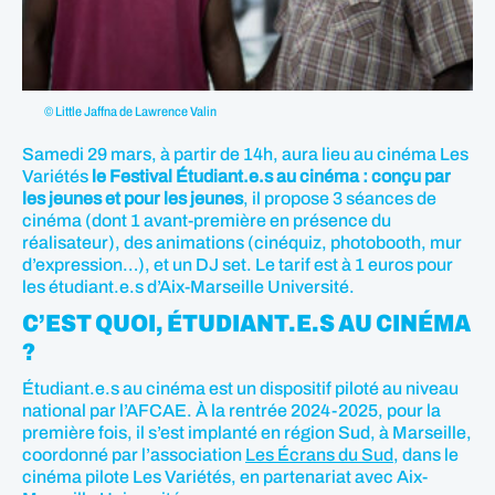
© Little Jaffna de Lawrence Valin
Samedi 29 mars, à partir de 14h, aura lieu au cinéma Les
Variétés
le Festival Étudiant.e.s au cinéma : conçu par
les jeunes et pour les jeunes
, il propose 3 séances de
cinéma (dont 1 avant-première en présence du
réalisateur), des animations (cinéquiz, photobooth, mur
d’expression…), et un DJ set. Le tarif est à 1 euros pour
les étudiant.e.s d’Aix-Marseille Université.
C’EST QUOI, ÉTUDIANT.E.S AU CINÉMA
?
Étudiant.e.s au cinéma est un dispositif piloté au niveau
national par l’AFCAE. À la rentrée 2024-2025, pour la
première fois, il s’est implanté en région Sud, à Marseille,
coordonné par l’association
Les Écrans du Sud
, dans le
cinéma pilote Les Variétés, en partenariat avec Aix-