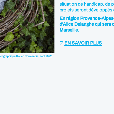
situation de handicap, de 
projets seront développés 
En région Provence-Alpes-Cô
d’Alice Delanghe qui sera
Marseille.
EN SAVOIR PLUS
hotographique Rouen Normandie, août 2022.