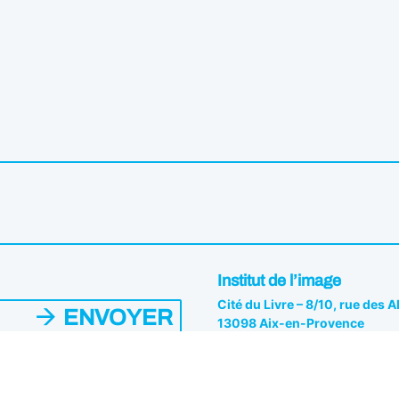
Institut de l’image
Cité du Livre – 8/10, rue des 
ENVOYER
13098 Aix-en-Provence
04 42 26 81 82
es du Pôle. Vous pouvez vous
s.