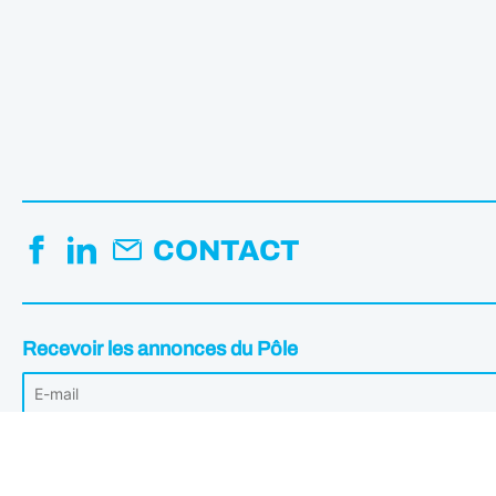
CONTACT
Recevoir les annonces du Pôle
Votre adresse mail est uniquement utilisée pour vous envoyer les Annonc
désabonner à tout moment en cliquant sur le lien intégré dans les annonce