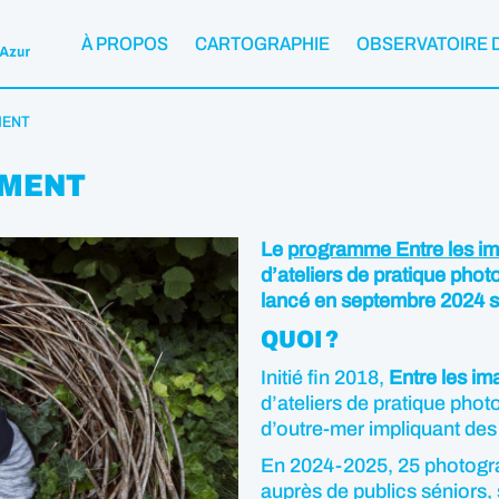
À PROPOS
CARTOGRAPHIE
OBSERVATOIRE 
MENT
EMENT
Le
programme Entre les i
d’ateliers de pratique pho
lancé en septembre 2024 s
QUOI ?
Initié fin 2018,
Entre les im
d’ateliers de pratique photo
d’outre-mer impliquant des
En 2024-2025, 25 photogr
auprès de publics séniors,