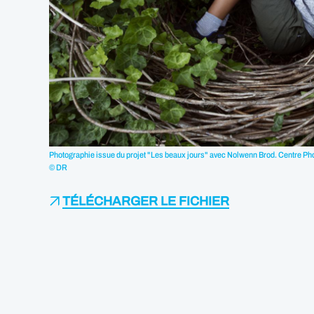
Photographie issue du projet "Les beaux jours" avec Nolwenn Brod. Centre P
© DR
TÉLÉCHARGER LE FICHIER