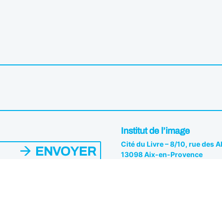
Institut de l’image
Cité du Livre – 8/10, rue des 
ENVOYER
13098 Aix-en-Provence
04 42 26 81 82
es du Pôle. Vous pouvez vous
s.