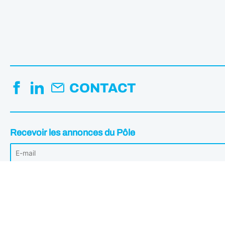
CONTACT
Recevoir les annonces du Pôle
Votre adresse mail est uniquement utilisée pour vous envoyer les Annonc
désabonner à tout moment en cliquant sur le lien intégré dans les annonce
Institut de l'image © 2026 - Tous droits réservés