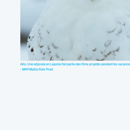
Aïlo, Une odyssée en Laponie fait partie des films projetés pendant les vacan
- MRP Matila Rohr Prod