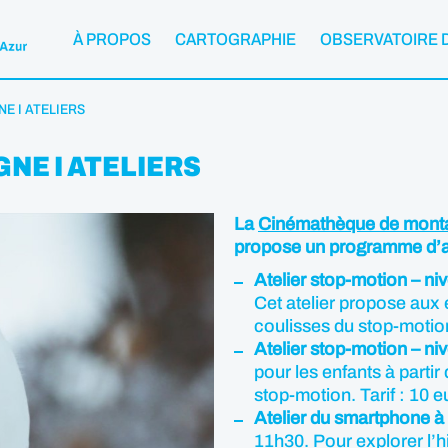
À PROPOS
CARTOGRAPHIE
OBSERVATOIRE 
E I ATELIERS
NE I ATELIERS
La
Cinémathèque de mont
propose un programme d’ate
Atelier stop-motion – ni
Cet atelier propose aux e
coulisses du stop-motion
Atelier stop-motion – ni
pour les enfants à parti
stop-motion. Tarif : 10 
Atelier du smartphone à
11h30. Pour explorer l’h