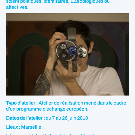
soient politiques, identitaires, EZécologiques ou
affectives.
Type d’atelier :
Atelier de réalisation mené dans le cadre
d’un programme d’échange européen.
Dates de l’atelier :
du 7 au 26 juin 2010
Lieux :
Marseille