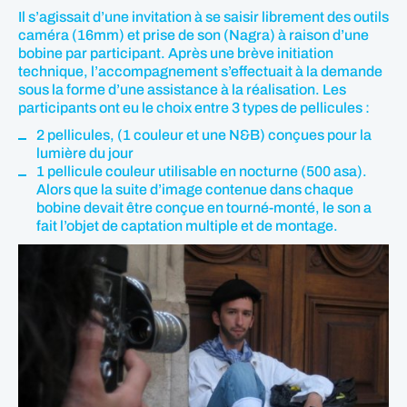
Il s’agissait d’une invitation à se saisir librement des outils
caméra (16mm) et prise de son (Nagra) à raison d’une
bobine par participant. Après une brève initiation
technique, l’accompagnement s’effectuait à la demande
sous la forme d’une assistance à la réalisation. Les
participants ont eu le choix entre 3 types de pellicules :
2 pellicules, (1 couleur et une N&B) conçues pour la
lumière du jour
1 pellicule couleur utilisable en nocturne (500 asa).
Alors que la suite d’image contenue dans chaque
bobine devait être conçue en tourné-monté, le son a
fait l’objet de captation multiple et de montage.