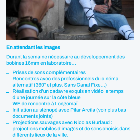
En attendant les images
Durant la semaine nécessaire au développement des
bobines 16mm en laboratoire…
Prises de sons complémentaires
Rencontres avec des professionnels du cinéma
alternatif (
360° et plus
,
Sans Canal Fixe
…)
Réalisation d’un cadavre exquis en vidéo le temps
d’une journée sur la côte bleue
WE de rencontre à Longomaï
Initiation au sténopé avec Pilar Arcila (voir plus bas
documents joints)
Projections sauvages avec Nicolas Burlaud :
projections mobiles d’images et de sons choisis dans
différents lieux de la ville.