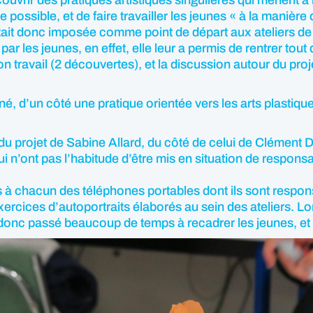
ossible, et de faire travailler les jeunes « à la manière d
ait donc imposée comme point de départ aux ateliers de p
 les jeunes, en effet, elle leur a permis de rentrer tout d
 son travail (2 découvertes), et la discussion autour du pr
né, d’un côté une pratique orientée vers les arts plastiques
 du projet de Sabine Allard, du côté de celui de Clémen
ui n’ont pas l’habitude d’être mis en situation de responsab
s à chacun des téléphones portables dont ils sont respons
xercices d’autoportraits élaborés au sein des ateliers. Lo
onc passé beaucoup de temps à recadrer les jeunes, et a