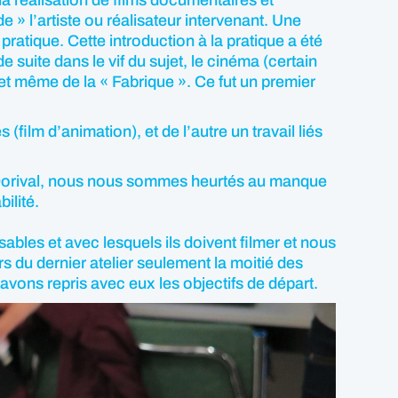
e » l’artiste ou réalisateur intervenant. Une
ratique. Cette introduction à la pratique a été
e suite dans le vif du sujet, le cinéma (certain
ojet même de la « Fabrique ». Ce fut un premier
 (film d’animation), et de l’autre un travail liés
t Dorival, nous nous sommes heurtés au manque
ilité.
ables et avec lesquels ils doivent filmer et nous
rs du dernier atelier seulement la moitié des
vons repris avec eux les objectifs de départ.