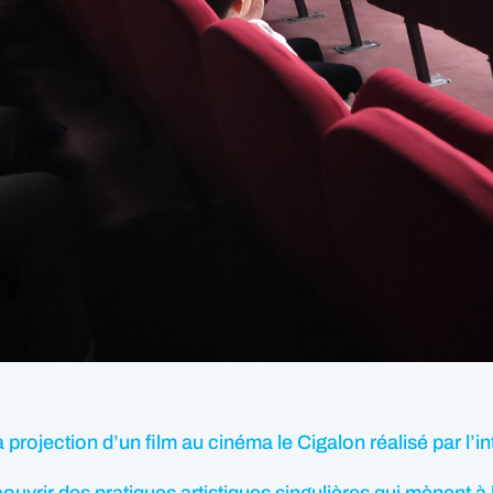
projection d’un film au cinéma le Cigalon réalisé par l’in
couvrir des pratiques artistiques singulières qui mènent à