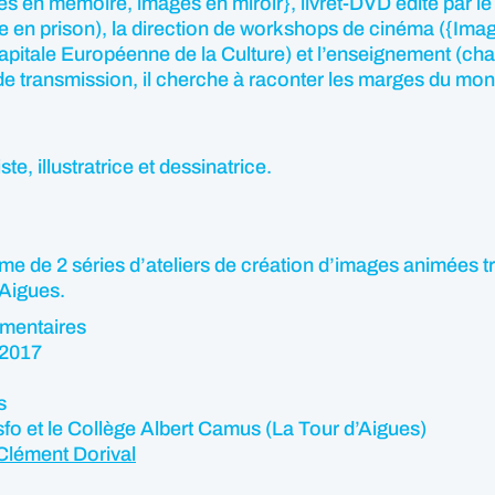
ges en mémoire, images en miroir}, livret-DVD édité par
en prison), la direction de workshops de cinéma ({Imag
apitale Européenne de la Culture) et l’enseignement (cha
 de transmission, il cherche à raconter les marges du mon
te, illustratrice et dessinatrice.
me de 2 séries d’ateliers de création d’images animées tr
’Aigues.
umentaires
 2017
s
fo et le Collège Albert Camus (La Tour d’Aigues)
Clément Dorival