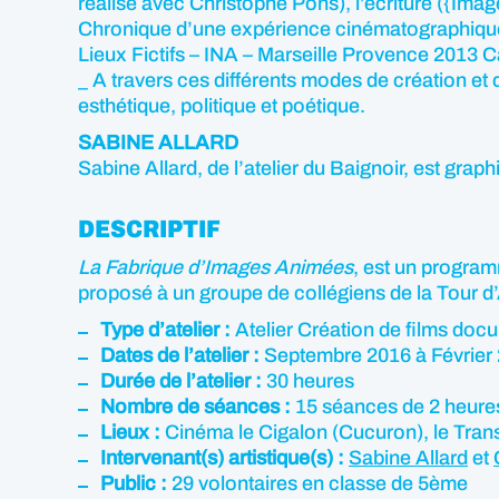
réalisé avec Christophe Pons), l’écriture ({Ima
Chronique d’une expérience cinématographique 
Lieux Fictifs – INA – Marseille Provence 2013 C
_ A travers ces différents modes de création et
esthétique, politique et poétique.
SABINE ALLARD
Sabine Allard, de l’atelier du Baignoir, est graphis
DESCRIPTIF
La Fabrique d’Images Animées
, est un program
proposé à un groupe de collégiens de la Tour d
Type d’atelier :
Atelier Création de films doc
Dates de l’atelier :
Septembre 2016 à Février
Durée de l’atelier :
30 heures
Nombre de séances :
15 séances de 2 heure
Lieux :
Cinéma le Cigalon (Cucuron), le Trans
Intervenant(s) artistique(s) :
Sabine Allard
et
Public :
29 volontaires en classe de 5ème