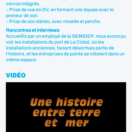
micros intégrés.
– Prise de vue en DV, en formant une équipe avec le
preneur de son.
– Prise de son stéréo, avec mixette et perche.
Rencontres et interviews:
Accueillis par un employé de la SEMIDEP, nous avons pu
voir les installations du port de La Ciotat, où les
installations anciennes, faisant désormais partie de
l’histoire, et les entreprises de pointe se côtoient dans un
même espace.
VIDÉO