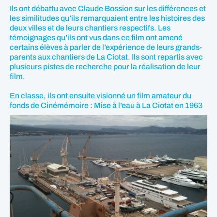
Ils ont débattu avec Claude Bossion sur les différences et
les similitudes qu’ils remarquaient entre les histoires des
deux villes et de leurs chantiers respectifs. Les
témoignages qu’ils ont vus dans ce film ont amené
certains élèves à parler de l’expérience de leurs grands-
parents aux chantiers de La Ciotat. Ils sont repartis avec
plusieurs pistes de recherche pour la réalisation de leur
film.
En classe, ils ont ensuite visionné un film amateur du
fonds de Cinémémoire : Mise à l’eau à La Ciotat en 1963