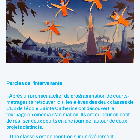
_
Paroles de l’intervenante
«Après un premier atelier de programmation de courts-
métrages (à retrouver
ici
), les élèves des deux classes de
CE2 de l’école Sainte Catherine ont découvert le
tournage en cinéma d’animation. Ils ont eu pour objectif
de réaliser deux courts en une journée, autour de deux
projets distincts.
– Une classe s’est concentrée sur un événement