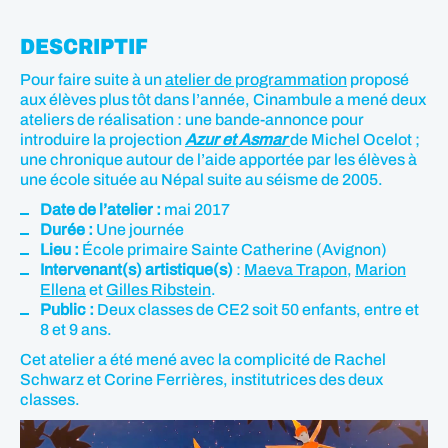
DESCRIPTIF
Pour faire suite à un
atelier de programmation
proposé
aux élèves plus tôt dans l’année, Cinambule a mené deux
ateliers de réalisation : une bande-annonce pour
introduire la projection
Azur et Asmar
de Michel Ocelot ;
une chronique autour de l’aide apportée par les élèves à
une école située au Népal suite au séisme de 2005.
Date de l’atelier :
mai 2017
Durée :
Une journée
Lieu :
École primaire Sainte Catherine (Avignon)
Intervenant(s) artistique(s)
:
Maeva Trapon
,
Marion
Ellena
et
Gilles Ribstein
.
Public :
Deux classes de CE2 soit 50 enfants, entre et
8 et 9 ans.
Cet atelier a été mené avec la complicité de Rachel
Schwarz et Corine Ferrières, institutrices des deux
classes.