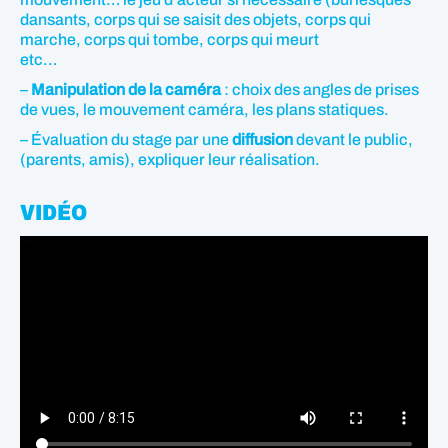
dansants, corps qui se saisit des objets, corps qui
marche, corps qui tombe, corps qui meurt
etc…
–
Manipulation de la caméra
: choix des angles de prises
de vues, le mouvement caméra, les plans statiques.
– Évaluation du stage par une
diffusion
devant le public,
(parents, amis), expliquer leur réalisation.
VIDÉO