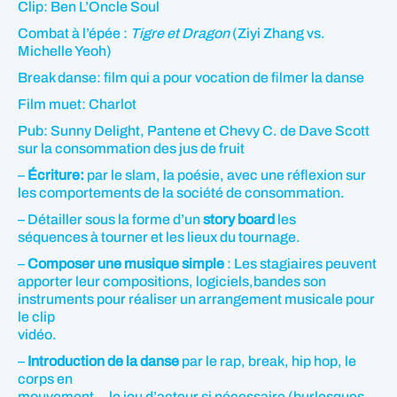
Clip: Ben L’Oncle Soul
Combat à l’épée :
Tigre et Dragon
(Ziyi Zhang vs.
Michelle Yeoh)
Break danse: film qui a pour vocation de filmer la danse
Film muet: Charlot
Pub: Sunny Delight, Pantene et Chevy C. de Dave Scott
sur la consommation des jus de fruit
–
Écriture:
par le slam, la poésie, avec une réflexion sur
les comportements de la société de consommation.
– Détailler sous la forme d’un
story board
les
séquences à tourner et les lieux du tournage.
–
Composer une musique simple
: Les stagiaires peuvent
apporter leur compositions, logiciels,bandes son
instruments pour réaliser un arrangement musicale pour
le clip
vidéo.
–
Introduction de la danse
par le rap, break, hip hop, le
corps en
mouvement… le jeu d’acteur si nécessaire (burlesques