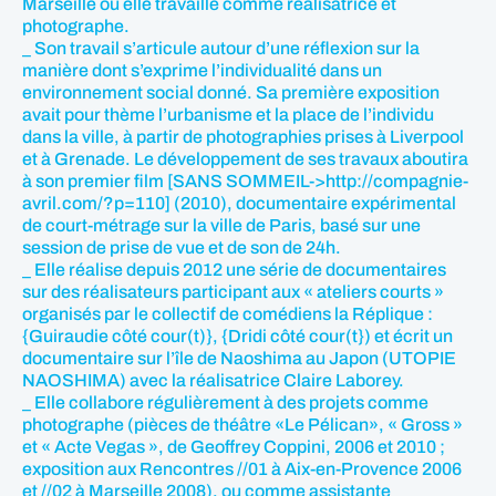
Marseille où elle travaille comme réalisatrice et
photographe.
_ Son travail s’articule autour d’une réflexion sur la
manière dont s’exprime l’individualité dans un
environnement social donné. Sa première exposition
avait pour thème l’urbanisme et la place de l’individu
dans la ville, à partir de photographies prises à Liverpool
et à Grenade. Le développement de ses travaux aboutira
à son premier film [SANS SOMMEIL->http://compagnie-
avril.com/?p=110] (2010), documentaire expérimental
de court-métrage sur la ville de Paris, basé sur une
session de prise de vue et de son de 24h.
_ Elle réalise depuis 2012 une série de documentaires
sur des réalisateurs participant aux « ateliers courts »
organisés par le collectif de comédiens la Réplique :
{Guiraudie côté cour(t)}, {Dridi côté cour(t}) et écrit un
documentaire sur l’île de Naoshima au Japon (UTOPIE
NAOSHIMA) avec la réalisatrice Claire Laborey.
_ Elle collabore régulièrement à des projets comme
photographe (pièces de théâtre «Le Pélican», « Gross »
et « Acte Vegas », de Geoffrey Coppini, 2006 et 2010 ;
exposition aux Rencontres //01 à Aix-en-Provence 2006
et //02 à Marseille 2008), ou comme assistante