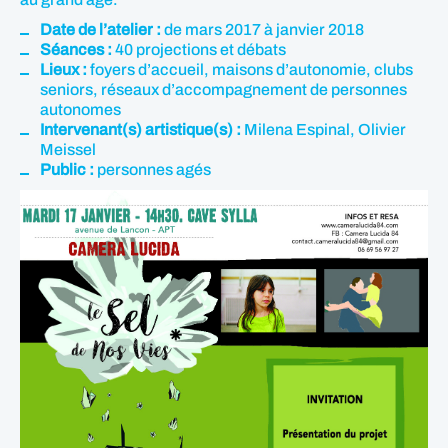
Date de l’atelier :
de mars 2017 à janvier 2018
Séances :
40 projections et débats
Lieux :
foyers d’accueil, maisons d’autonomie, clubs
seniors, réseaux d’accompagnement de personnes
autonomes
Intervenant(s) artistique(s) :
Milena Espinal, Olivier
Meissel
Public :
personnes agés