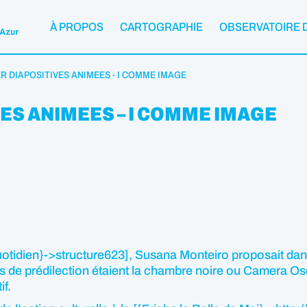
À PROPOS
CARTOGRAPHIE
OBSERVATOIRE 
ER DIAPOSITIVES ANIMEES - I COMME IMAGE
VES ANIMEES – I COMME IMAGE
otidien}->structure623], Susana Monteiro proposait dans
ils de prédilection étaient la chambre noire ou Camera Osc
if.