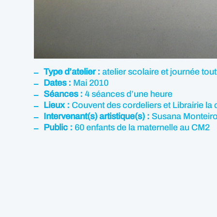
Type d’atelier :
atelier scolaire et journée tou
Dates :
Mai 2010
Séances :
4 séances d’une heure
Lieux :
Couvent des cordeliers et Librairie la 
Intervenant(s) artistique(s) :
Susana Monteiro
Public :
60 enfants de la maternelle au CM2