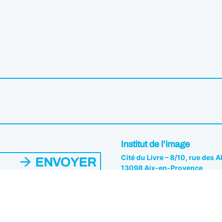
Institut de l’image
Cité du Livre – 8/10, rue des 
ENVOYER
13098 Aix-en-Provence
04 42 26 81 82
es du Pôle. Vous pouvez vous
s.