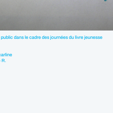
t public dans le cadre des journées du livre jeunesse
carline
 R.