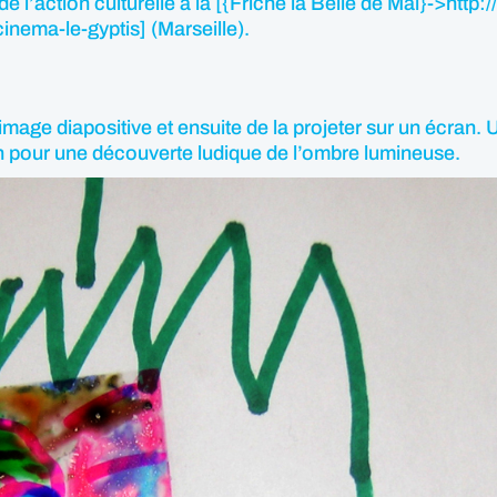
l’action culturelle à la [{Friche la Belle de Mai}->http:
cinema-le-gyptis] (Marseille).
 image diapositive et ensuite de la projeter sur un écran
n pour une découverte ludique de l’ombre lumineuse.