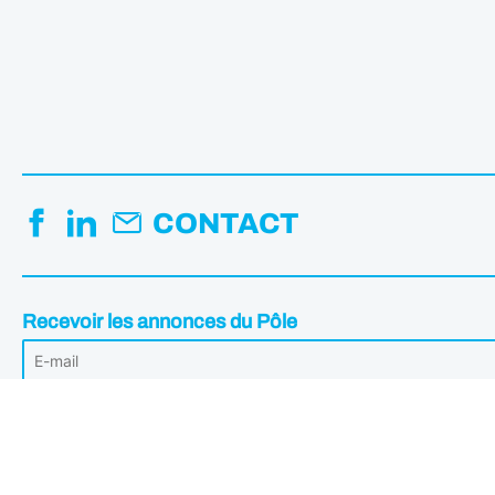
CONTACT
Recevoir les annonces du Pôle
Votre adresse mail est uniquement utilisée pour vous envoyer les Annonc
désabonner à tout moment en cliquant sur le lien intégré dans les annonce