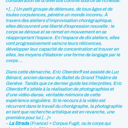
considération de la diversité comme source de richesse.
«
[…] Un petit groupe de détenues, de tous âges et de
toutes corpulences, pénètre un monde inconnu. À
travers des ateliers d’improvisation chorégraphique,
elles découvrent une liberté d’expression nouvelle : le
corps se dénoue et se remet en mouvement en se
réappropriant l’espace. En l’espace de dix ateliers, elles
vont progressivement vaincre leurs réticences,
développer leur capacité de concentration et trouver en
elles, les moyens d’élaborer une forme de langage par le
corps….
Dans cette démarche, Eric Oberdorff est assisté de Luc
Bénard, ancien danseur du Ballet du Grand Théâtre de
Genève. Tandis que ce dernier guide les interprètes, Eric
Oberdorff s’attèle à la réalisation de photographies et
d’une vidéo-danse, véritable mémoire de cette
expérience singulière. Si le recours à la vidéo est
récurrent dans le travail du chorégraphe, la photographie
en tant que recherche artistique est en revanche, une
première pour lui […]»
–
La Strada
(France) «
Corpus Fugit, ou le corps qui