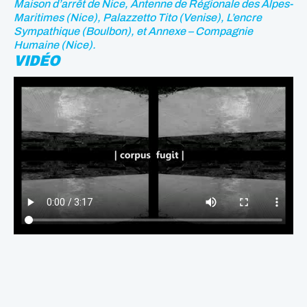
Maison d’arrêt de Nice, Antenne de Régionale des Alpes-
Maritimes (Nice), Palazzetto Tito (Venise), L’encre
Sympathique (Boulbon), et Annexe – Compagnie
Humaine (Nice).
VIDÉO