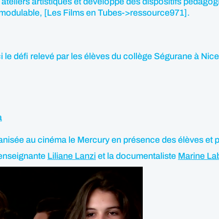
es ateliers artistiques et développe des dispositifs pédag
t modulable, [Les Films en Tubes->ressource971].
i le défi relevé par les élèves du collège Ségurane à Nic
a
rganisée au cinéma le Mercury en présence des élèves et p
l’enseignante
Liliane Lanzi
et la documentaliste
Marine La