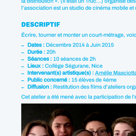
la distribution ». {Il était un Truc…} organise d
l’association est un studio de cinéma mobile e
DESCRIPTIF
Écrire, tourner et monter un court-métrage, voic
Dates :
Décembre 2014 à Juin 2015
Durée :
20h
Séances :
10 séances de 2h
Lieux :
Collège Ségurane, Nice
Intervenant(s) artistique(s) :
Amélie Masciott
Public concerné :
15 élèves de 4ème
Diffusion :
Restitution des films d’ateliers o
Cet atelier a été mené avec la participation de 