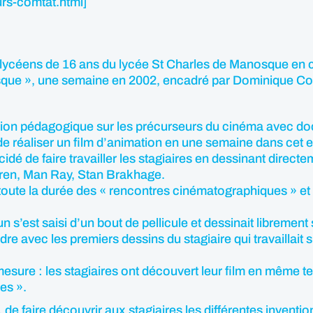
eurs-comtat.html]
ix lycéens de 16 ans du lycée St Charles de Manosque 
que », une semaine en 2002, encadré par Dominique Co
tion pédagogique sur les précurseurs du cinéma avec do
 de réaliser un film d’animation en une semaine dans cet
idé de faire travailler les stagiaires en dessinant directe
rren, Man Ray, Stan Brakhage.
oute la durée des « rencontres cinématographiques » et l
 s’est saisi d’un bout de pellicule et dessinait libremen
e avec les premiers dessins du stagiaire qui travaillait 
mesure : les stagiaires ont découvert leur film en même te
es ».
de faire découvrir aux stagiaires les différentes invent