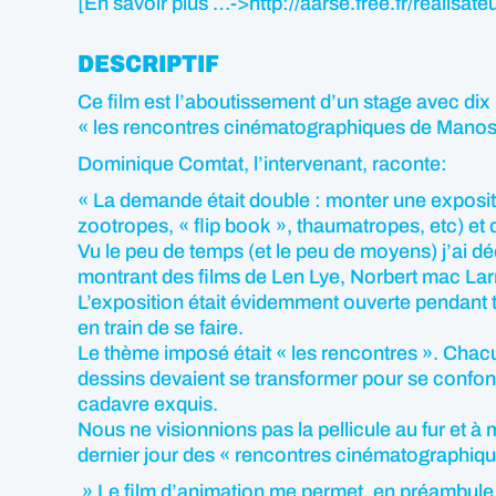
[En savoir plus …->http://aarse.free.fr/realisat
DESCRIPTIF
Ce film est l’aboutissement d’un stage avec d
« les rencontres cinématographiques de Manos
Dominique Comtat, l’intervenant, raconte:
« La demande était double : monter une exposi
zootropes, « flip book », thaumatropes, etc) et
Vu le peu de temps (et le peu de moyens) j’ai déc
montrant des films de Len Lye, Norbert mac La
L’exposition était évidemment ouverte pendant t
en train de se faire.
Le thème imposé était « les rencontres ». Chacun
dessins devaient se transformer pour se confondr
cadavre exquis.
Nous ne visionnions pas la pellicule au fur et à 
dernier jour des « rencontres cinématographiqu
» Le film d’animation me permet, en préambule, 