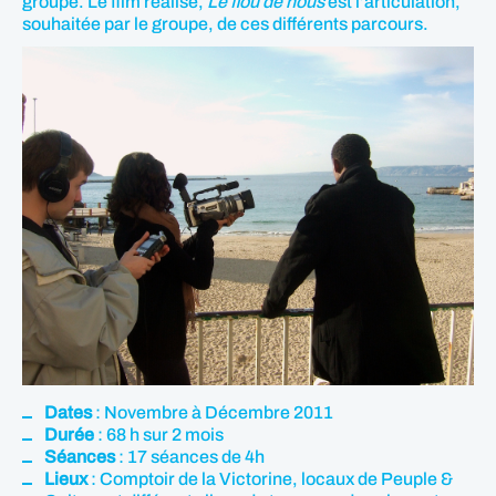
groupe. Le film réalisé,
Le flou de nous
est l’articulation,
souhaitée par le groupe, de ces différents parcours.
Dates
: Novembre à Décembre 2011
Durée
: 68 h sur 2 mois
Séances
: 17 séances de 4h
Lieux
: Comptoir de la Victorine, locaux de Peuple &