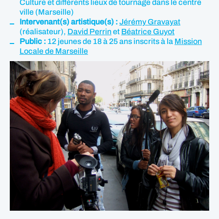
Culture et différents lieux de tournage dans le centre
ville (Marseille)
Intervenant(s) artistique(s) :
Jérémy Gravayat
(réalisateur),
David Perrin
et
Béatrice Guyot
Public :
12 jeunes de 18 à 25 ans inscrits à la
Mission
Locale de Marseille