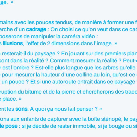
age. »
 mains avec les pouces tendus, de maniére à former une f
herche d’un
cadrage
: On choisi ce qu’on veut dans ce cad
oserons de manipuler la caméra vidéo :
es
illusions
, l’effet de 2 dimensions dans l’image. »
resterait-il du paysage ? En jouant sur des premiers plan
 sont dans la réalité ? Comment mesurer la réalité ? Peu
 est l’ombre ? Est-elle plus longue que les arbres qu’ell
our mesurer la hauteur d’une colline au loin, qu’est-ce qu
ur un pouce ? Et si une autoroute entrait dans ce paysage 
ruption du bîtume et de la pierre et chercherons des tra
e place. »
rit les
sons
. A quoi ça nous fait penser ? »
ns aux enfants de capturer avec la boîte sténopé, le pay
de pose
: si je décide de rester immobile, si je bouge ou 