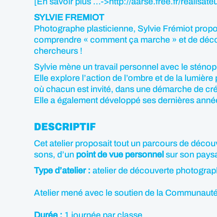
[En savoir plus …->http://aarse.free.fr/realisat
SYLVIE FREMIOT
Photographe plasticienne, Sylvie Frémiot propos
comprendre « comment ça marche » et de découvr
chercheurs !
Sylvie mène un travail personnel avec le sténop
Elle explore l’action de l’ombre et de la lumiè
où chacun est invité, dans une démarche de créa
Elle a également développé ses dernières année
DESCRIPTIF
Cet atelier proposait tout un parcours de découv
sons, d’un
point de vue personnel
sur son paysa
Type d’atelier :
atelier de découverte photograph
Atelier mené avec le soutien de la Communauté
Durée :
1 journée par classe