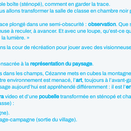
 boîte (sténopé), comment en garder la trace.
us allons transformer la salle de classe en chambre noir
space plongé dans une semi-obscurité :
observation
. Que 
’amuse à reculer, à avancer. Et avec une loupe, qu’est-ce
 la lumière. »
ans la cour de récréation pour jouer avec des visionneus
consacrée à la
représentation du paysage
.
ets dans les champs, Cézanne mets en cubes la montagne
otre environnement est menacé, l’
art
, toujours à l’avant-
ysage aujourd’hui est appréhendé différemment : il est l’
e
ra
video et d’une
poubelle
transformée en sténopé et char
asse) :
gne).
lage-campagne (sortie du village).