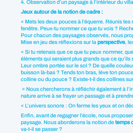
4. Observation d’un paysage à l’intérieur du vill
Jeux autour de la notion de cadre :
« Mets les deux pouces à l’équerre. Réunis tes
fenêtre. Peux-tu nommer ce que tu vois ? Rec
Pour chacun des paysages observés, nous prop
Mise en jeu des réflexions sur la
perspective
, l
« Si tu retenais que ce que tu peux nommer, que 
éléments qui seraient plus grands que ce qu’ils
Leur ombre portée sur le sol ? De quelle couleur
buisson là-bas ? Tends ton bras, lève ton pouce p
colline ou du pouce ? Existe-t-il des collines s
» Nous chercherons à réfléchir également à l’ir
nature arrive à se frayer un passage et à prendr
« L’univers sonore : On ferme les yeux et on déc
Enfin, avant de regagner l’école, nous proposero
paysage. Nous aborderons la notion de
temps 
va-t-il se passer ?