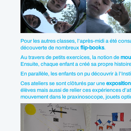
Pour les autres classes, l’après-midi a été con
découverte de nombreux
flip-books
.
Au travers de petits exercices, la notion de
mou
Ensuite, chaque enfant a créé sa propre histoi
En parallèle, les enfants on pu découvrir à l’Insti
Ces ateliers se sont clôturés par une
exposition
élèves mais aussi de relier ces expériences d’at
mouvement dans le praxinosocope, jouets optique