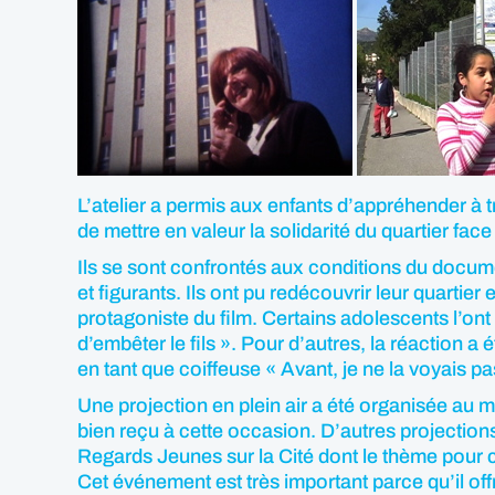
L’atelier a permis aux enfants d’appréhender à 
de mettre en valeur la solidarité du quartier fac
Ils se sont confrontés aux conditions du document
et figurants. Ils ont pu redécouvrir leur quartier
protagoniste du film. Certains adolescents l’ont e
d’embêter le fils ». Pour d’autres, la réaction a
en tant que coiffeuse « Avant, je ne la voyais pa
Une projection en plein air a été organisée au mo
bien reçu à cette occasion. D’autres projectio
Regards Jeunes sur la Cité dont le thème pour c
Cet événement est très important parce qu’il offr