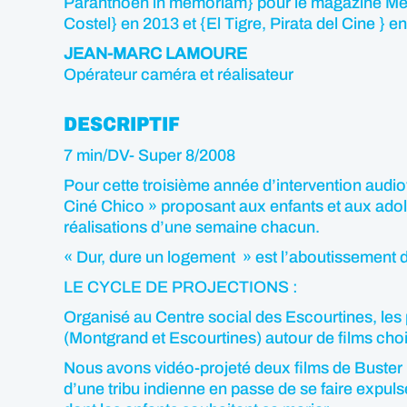
Paranthoen in memoriam} pour le magazine Metr
Costel} en 2013 et {El Tigre, Pirata del Cine } e
JEAN-MARC LAMOURE
Opérateur caméra et réalisateur
DESCRIPTIF
7 min/DV- Super 8/2008
Pour cette troisième année d’intervention audio
Ciné Chico » proposant aux enfants et aux adole
réalisations d’une semaine chacun.
« Dur, dure un logement » est l’aboutissement d
LE CYCLE DE PROJECTIONS :
Organisé au Centre social des Escourtines, les 
(Montgrand et Escourtines) autour de films chois
Nous avons vidéo-projeté deux films de Buster Ke
d’une tribu indienne en passe de se faire expuls