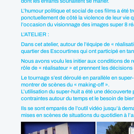
dont les enfants souhaitent se marier.
L’humour politique et social de ces films a été t
ponctuellement de côté la violence de leur vie q
l’occasion du visionnage des images super 8 réal
L’ATELIER :
Dans cet atelier, autour de l’équipe de « réalisa
quartier des Escourtines qui ont participé en t
Nous avons voulu les initier aux conditions de 
rôle de « réalisateur » et prennent les décision
Le tournage s’est déroulé en parallèle en super-
montrer de scènes du « making-off ».
L’utilisation du super-huit a été une découverte p
contraintes autour du temps et le besoin de bien
Ils se sont emparés de l’outil vidéo jusqu’à dem
mises en scènes de situations du quotidien à l’