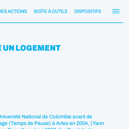
DES ACTIONS
BOÎTE À OUTILS
DISPOSITIFS
URE UN LOGEMENT
’Université National de Colombie avant de
trage {Temps de Pause} à Arles en 2004, {Yann