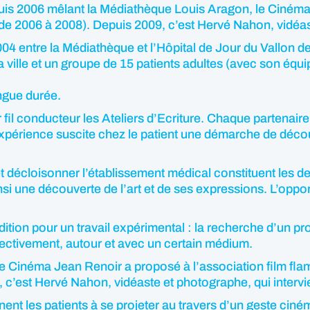
puis 2006 mêlant la Médiathèque Louis Aragon, le Cinéma 
(de 2006 à 2008). Depuis 2009, c’est Hervé Nahon, vidéas
2004 entre la Médiathèque et l’Hôpital de Jour du Vallon de
 la ville et un groupe de 15 patients adultes (avec son éq
ongue durée.
il conducteur les Ateliers d’Ecriture. Chaque partenaire a
 expérience suscite chez le patient une démarche de décou
et décloisonner l’établissement médical constituent les d
insi une découverte de l’art et de ses expressions. L’opp
ition pour un travail expérimental : la recherche d’un prod
llectivement, autour et avec un certain médium.
e, le Cinéma Jean Renoir a proposé à l’association film f
, c’est Hervé Nahon, vidéaste et photographe, qui intervi
ent les patients à se projeter au travers d’un geste ciné