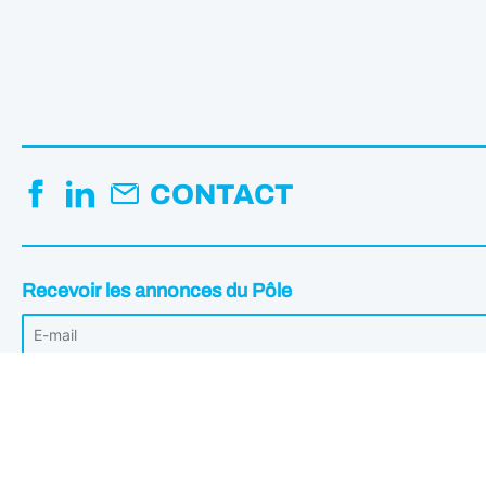
CONTACT
Recevoir les annonces du Pôle
Votre adresse mail est uniquement utilisée pour vous envoyer les Annonc
désabonner à tout moment en cliquant sur le lien intégré dans les annonce
Institut de l'image © 2026 - Tous droits réservés