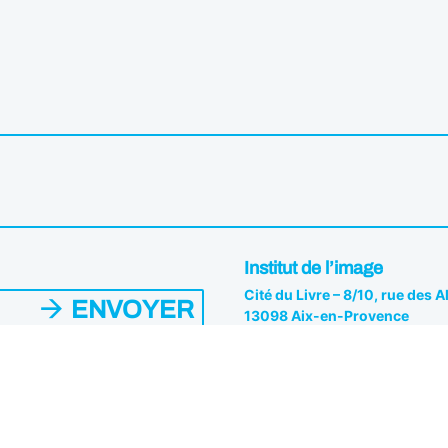
Institut de l’image
Cité du Livre – 8/10, rue des 
ENVOYER
13098 Aix-en-Provence
04 42 26 81 82
es du Pôle. Vous pouvez vous
s.