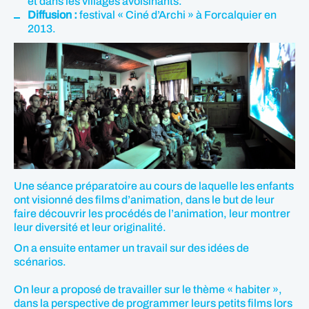
et dans les villages avoisinants.
Diffusion :
festival « Ciné d’Archi » à Forcalquier en
2013.
Une séance préparatoire au cours de laquelle les enfants
ont visionné des films d’animation, dans le but de leur
faire découvrir les procédés de l’animation, leur montrer
leur diversité et leur originalité.
On a ensuite entamer un travail sur des idées de
scénarios.
On leur a proposé de travailler sur le thème « habiter »,
dans la perspective de programmer leurs petits films lors