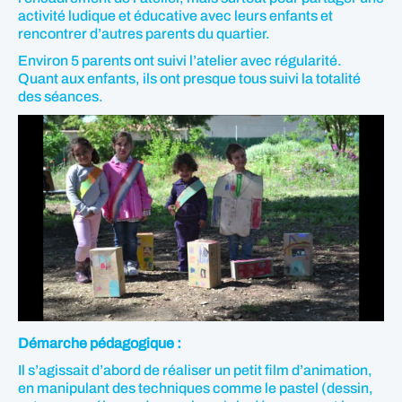
activité ludique et éducative avec leurs enfants et
rencontrer d’autres parents du quartier.
Environ 5 parents ont suivi l’atelier avec régularité.
Quant aux enfants, ils ont presque tous suivi la totalité
des séances.
Démarche pédagogique :
Il s’agissait d’abord de réaliser un petit film d’animation,
en manipulant des techniques comme le pastel (dessin,