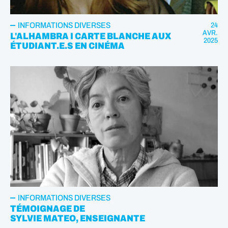
INFORMATIONS DIVERSES
24
AVR.
L'ALHAMBRA I CARTE BLANCHE AUX
2025
ÉTUDIANT.E.S EN CINÉMA
INFORMATIONS DIVERSES
TÉMOIGNAGE DE
SYLVIE MATEO, ENSEIGNANTE