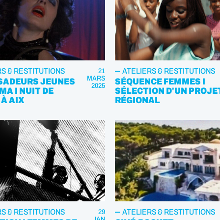
RS & RESTITUTIONS
ATELIERS & RESTITUTIONS
21
MARS
ADEURS JEUNES
SÉQUENCE FEMMES I
2025
MA I NUIT DE
SÉLECTION D'UN PROJE
À AIX
RÉGIONAL
RS & RESTITUTIONS
ATELIERS & RESTITUTIONS
29
JAN