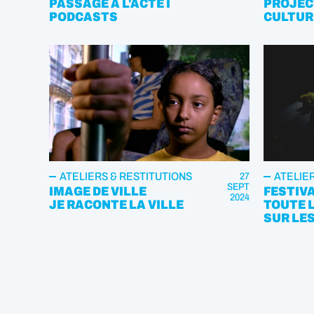
PASSAGE À L'ACTE I
PROJEC
PODCASTS
CULTUR
ATELIERS & RESTITUTIONS
ATELIE
27
SEPT
IMAGE DE VILLE
FESTIV
2024
JE RACONTE LA VILLE
TOUTE 
SUR LE