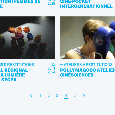
TION I FEMMES DE
CINÉ-POCKET
2025
E
INTERGÉNÉRATIONNEL
RS & RESTITUTIONS
ATELIERS & RESTITUTIONS
11
JUIN
AL RÉGIONAL
POLLY MAGGOO ATELIE
2024
LA LUMIÈRE
CINÉSCIENCES
S SEGPA
1
2
3
4
5