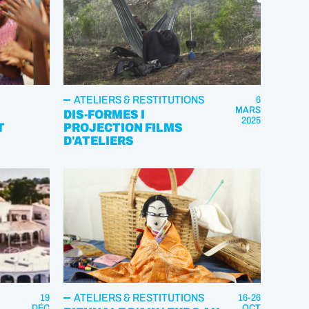
ATELIERS & RESTITUTIONS
6
MARS
DIS-FORMES I
2025
T
PROJECTION FILMS
D'ATELIERS
ATELIERS & RESTITUTIONS
19
16-26
DÉC
OCT