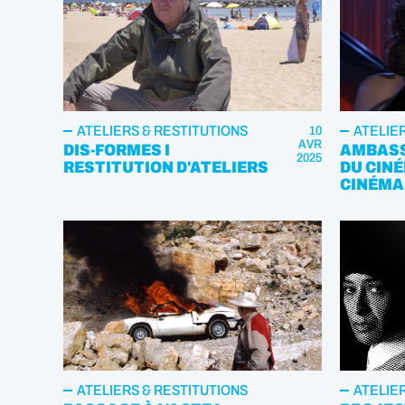
ATELIERS & RESTITUTIONS
ATELIE
10
AVR
DIS-FORMES I
AMBASS
2025
RESTITUTION D'ATELIERS
DU CINÉ
CINÉMA 
ATELIERS & RESTITUTIONS
ATELIE