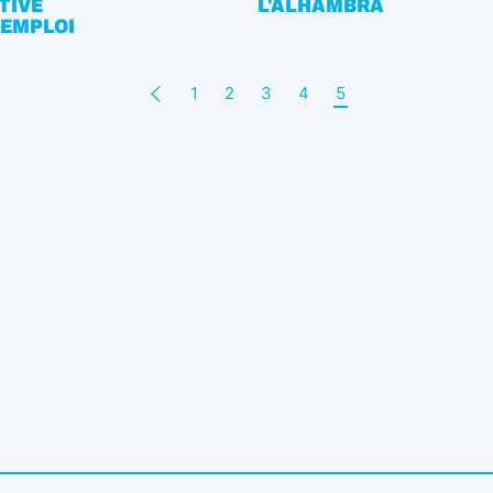
TIVE
L'ALHAMBRA
'EMPLOI
1
2
3
4
5