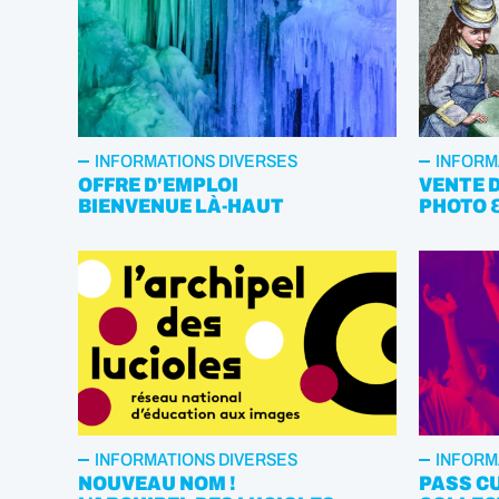
INFORMATIONS DIVERSES
INFORM
OFFRE D'EMPLOI
VENTE 
BIENVENUE LÀ-HAUT
PHOTO 
INFORMATIONS DIVERSES
INFORM
NOUVEAU NOM !
PASS CU