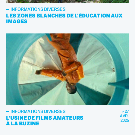
INFORMATIONS DIVERSES
LES ZONES BLANCHES DE L'ÉDUCATION AUX
IMAGES
INFORMATIONS DIVERSES
> 27
AVR.
L'USINE DE FILMS AMATEURS
2025
À LA BUZINE