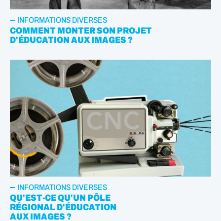
INFORMATIONS DIVERSES
COMMENT MONTER SON PROJET
D'ÉDUCATION AUX IMAGES ?
INFORMATIONS DIVERSES
QU'EST-CE QU'UN PÔLE
RÉGIONAL D'ÉDUCATION
AUX IMAGES ?